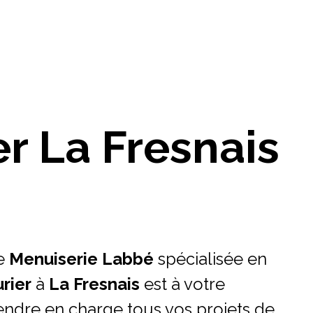
er La Fresnais
e
Menuiserie Labbé
spécialisée en
urier
à
La Fresnais
est à votre
endre en charge tous vos projets de