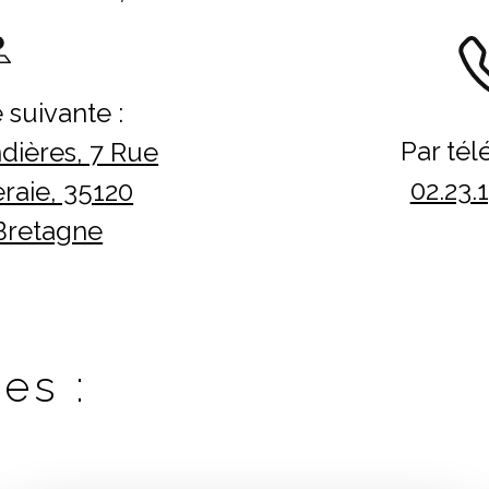
 suivante :
Par tél
dières, 7 Rue
02.23.
raie, 35120
Bretagne
es :