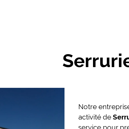
Serruri
Notre entrepris
activité de
Serr
service pour pr