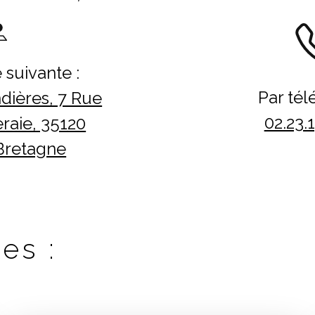
 suivante :
Par tél
dières, 7 Rue
02.23.
raie, 35120
Bretagne
es :