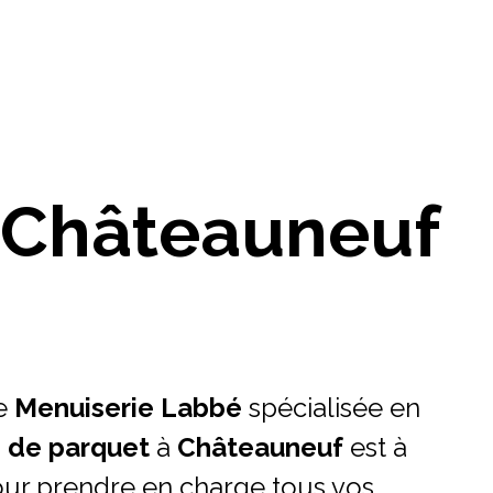
 Châteauneuf
e
Menuiserie Labbé
spécialisée en
 de parquet
à
Châteauneuf
est à
our prendre en charge tous vos