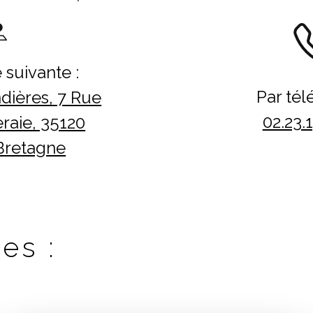
 suivante :
Par tél
dières, 7 Rue
02.23.
raie, 35120
Bretagne
es :